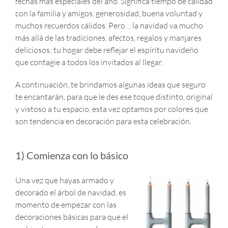
fechas más especiales del año. Significa tiempo de calidad
con la familia y amigos, generosidad, buena voluntad y
MUEBLES
muchos recuerdos cálidos. Pero… la navidad va mucho
más allá de las tradiciones, afectos, regalos y manjares
ACCESORIOS
deliciosos; tu hogar debe reflejar el espíritu navideño
que contagie a todos los invitados al llegar.
OFERTAS
A continuación, te brindamos algunas ideas que seguro
te encantarán, para que le des ese toque distinto, original
y vistoso a tu espacio, esta vez optamos por colores que
Carrito de Compras
son tendencia en decoración para esta celebración.
1) Comienza con lo básico
Una vez que hayas armado y
decorado el árbol de navidad, es
momento de empezar con las
decoraciones básicas para que el