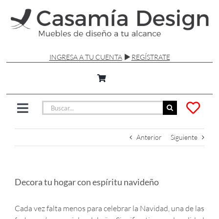
Saltar
al
contenido
INGRESA A TU CUENTA
REGÍSTRATE
Buscar:
Toggle
Navigation
SILLAS Y SOFÁS
Anterior
Siguiente
MESAS
Decora tu hogar con espíritu navideño
LÁMPARAS
Cada vez falta menos para celebrar la Navidad, una de las