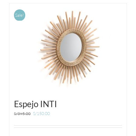
MUEBLES
Sale!
ACCESORIOS
OFERTAS
Carrito de Compras
Espejo INTI
S/
150.00
S/
395.00