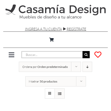
Saltar
al
contenido
INGRESA A TU CUENTA
REGÍSTRATE
Buscar:
Toggle
Navigation
Ordena por
Orden predeterminado
SILLAS Y SOFÁS
Mostrar
50 productos
MESAS
LÁMPARAS