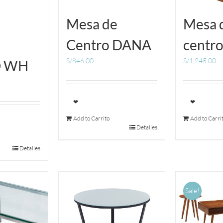
e
Mesa de
Mesa 
Centro DANA
centro
S/
846.00
S/
1,245.00
 WH
❤
❤
Add to Carrito
Add to Carri
Detalles
Detalles
Sale!