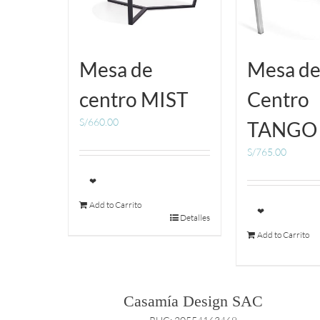
Mesa de
Mesa d
centro MIST
Centro
S/
660.00
TANGO
S/
765.00
❤
Add to Carrito
❤
Detalles
Add to Carrito
Casamía Design SAC