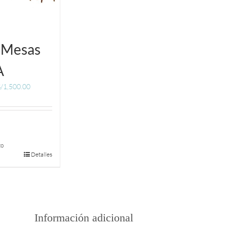
 Mesas
A
/
1,500.00
to
Detalles
Información adicional