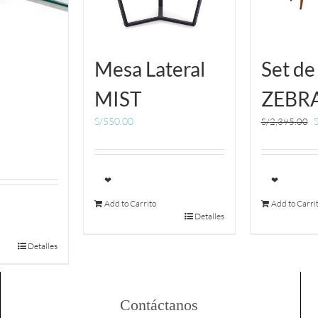
e
Mesa Lateral
Set de
MIST
ZEBR
S/
550.00
S
S/
2,395.00
❤
❤
Add to Carrito
Add to Carri
Detalles
Detalles
Contáctanos