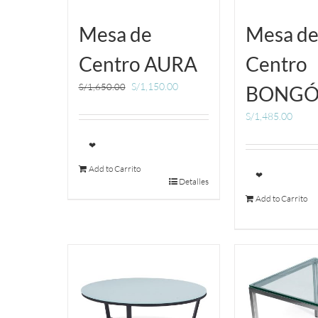
Mesa de
Mesa d
Centro AURA
Centro
S/
1,150.00
S/
1,650.00
BONGÓ
S/
1,485.00
❤
Add to Carrito
❤
Detalles
Add to Carrito