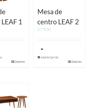
de
Mesa de
 LEAF 1
centro LEAF 2
S/
775.00
❤
to
Add to Carrito
Detalles
Detalles