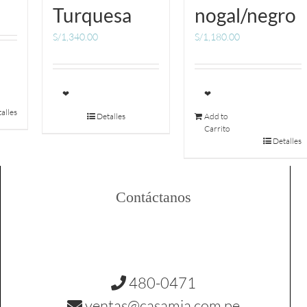
Turquesa
nogal/negro
S/
1,340.00
S/
1,180.00
❤
❤
alles
Detalles
Add to
Carrito
Detalles
Contáctanos
480-0471
ventas@casamia.com.pe