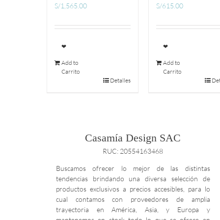
S/
1,565.00
S/
615.00
❤
❤
Add to
Add to
Carrito
Carrito
Detalles
Det
Casamía Design SAC
RUC: 20554163468
Buscamos ofrecer lo mejor de las distintas
tendencias brindando una diversa selección de
productos exclusivos a precios accesibles, para lo
cual contamos con proveedores de amplia
trayectoria en América, Asia, y Europa y
mantenemos en stock todo lo que se ofrece en