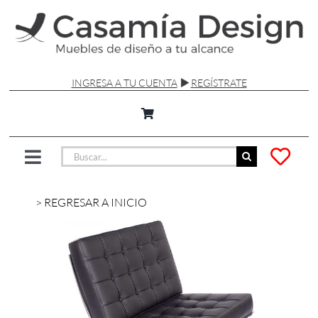
Saltar
al
contenido
INGRESA A TU CUENTA
REGÍSTRATE
Buscar:
Toggle
Navigation
SILLAS Y SOFÁS
> REGRESAR A INICIO
MESAS
LÁMPARAS