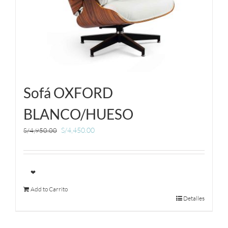
Sofá OXFORD
BLANCO/HUESO
S/
4,450.00
S/
4,950.00
❤
Add to Carrito
Detalles