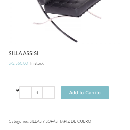
MUEBLES
ACCESORIOS
OFERTAS
SILLA ASSISI
S/
2,550.00
In stock
Carrito de Compras
❤
Add to Carrito
SILLA
ASSISI
quantity
Categories:
SILLAS Y SOFÁS
,
TAPIZ DE CUERO