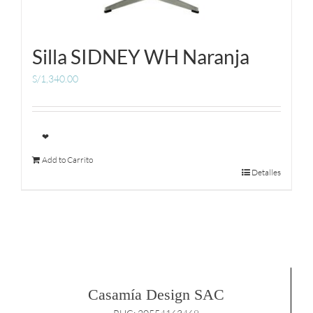
Silla SIDNEY WH Naranja
S/
1,340.00
❤
Add to Carrito
Detalles
Casamía Design SAC