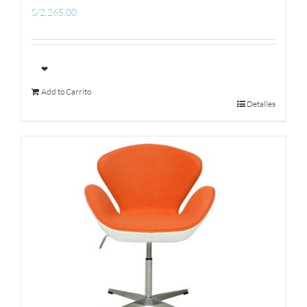
S/
2,265.00
❤
Add to Carrito
Detalles