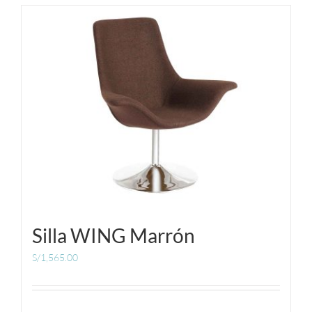
Silla WING Marrón
S/
1,565.00