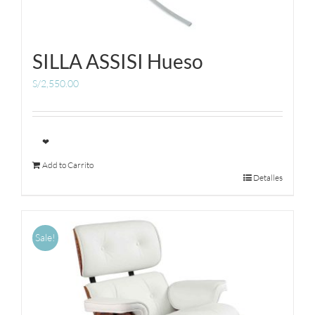
SILLA ASSISI Hueso
S/
2,550.00
❤
Add to Carrito
Detalles
Sale!