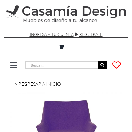
Saltar
al
contenido
INGRESA A TU CUENTA
REGÍSTRATE
Buscar:
Toggle
Navigation
SILLAS Y SOFÁS
> REGRESAR A INICIO
MESAS
LÁMPARAS