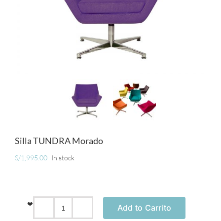
MUEBLES
ACCESORIOS
OFERTAS
Carrito de Compras
Silla TUNDRA Morado
S/
1,995.00
In stock
❤
Add to Carrito
Silla