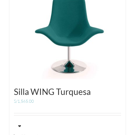
Silla WING Turquesa
S/
1,565.00
❤