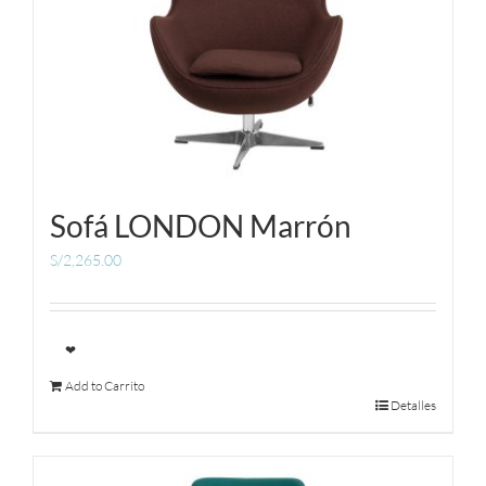
Sofá LONDON Marrón
S/
2,265.00
❤
Add to Carrito
Detalles