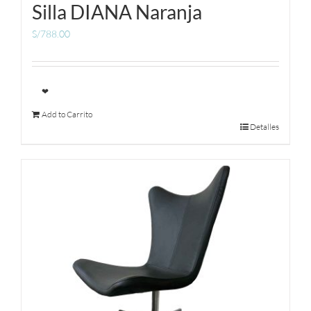
Silla DIANA Naranja
S/
788.00
❤
Add to Carrito
Detalles