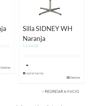
nja
Silla SIDNEY WH
Naranja
S/
1,340.00
❤
Detalles
Add to Carrito
Detalles
> REGRESAR A INICIO