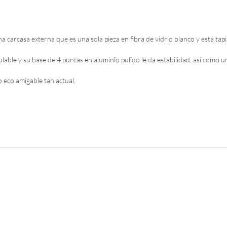
a carcasa externa que es una sola pieza en fibra de vidrio blanco y está tap
lable y su base de 4 puntas en aluminio pulido le da estabilidad, así como 
o eco amigable tan actual.