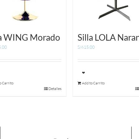
la WING Morado
Silla LOLA Nara
5.00
S/
615.00
❤
o Carrito
Add to Carrito
Detalles