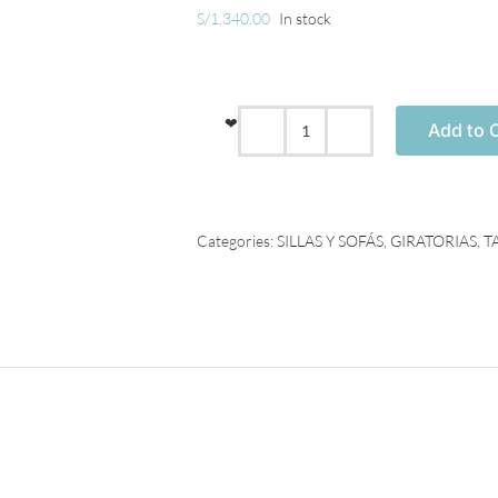
S/
1,340.00
In stock
❤
Add to C
Silla
SIDNEY
WH
Marrón
quantity
Categories:
SILLAS Y SOFÁS
,
GIRATORIAS
,
T