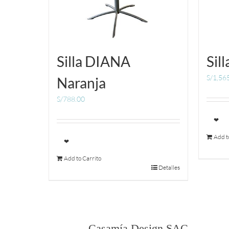
Silla DIANA
Sil
S/
1,56
Naranja
S/
788.00
❤
Add t
❤
Add to Carrito
Detalles
Casamía Design SAC