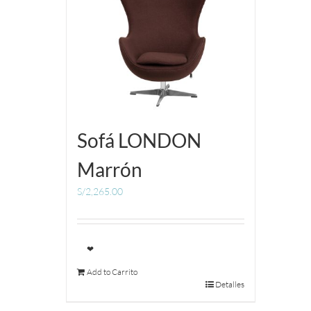
Sofá LONDON
Marrón
S/
2,265.00
❤
Add to Carrito
Detalles