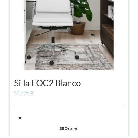
Silla EOC2 Blanco
S/
1,875.00
❤
Detalles