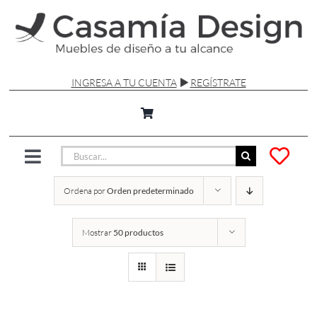
Saltar
al
contenido
INGRESA A TU CUENTA
REGÍSTRATE
Buscar:
Toggle
Navigation
Ordena por
Orden predeterminado
SILLAS Y SOFÁS
Mostrar
50 productos
MESAS
LÁMPARAS