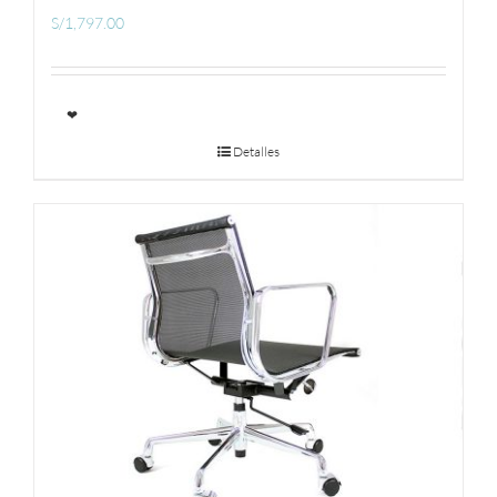
S/
1,797.00
❤
Detalles