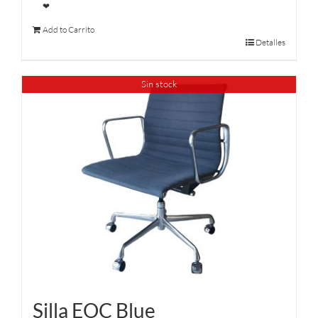
❤
Add to Carrito
Detalles
Sin stock
Silla EOC Blue