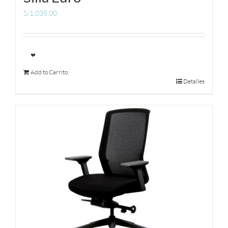
S/
1,035.00
❤
Add to Carrito
Detalles