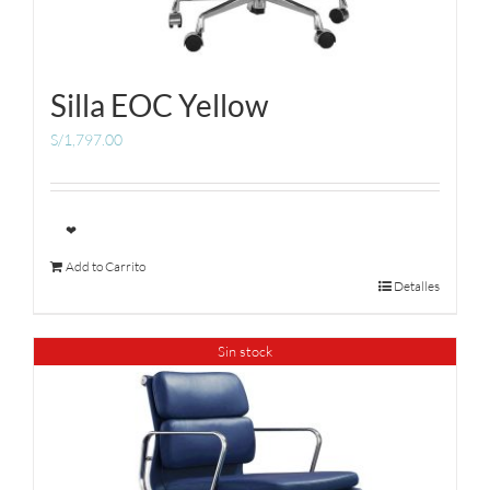
Silla EOC Yellow
S/
1,797.00
❤
Add to Carrito
Detalles
Sin stock