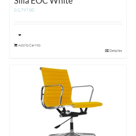
Silla EOC White
S/
1,797.00
❤
Add to Carrito
Detalles