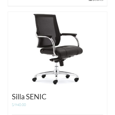
Silla SENIC
S/
940.00