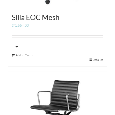
Silla EOC Mesh
S/
1,554.00
❤
Add to Carrito
Detalles