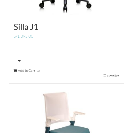
Silla J1
S/
1,395.00
❤
Add to Carrito
Detalles