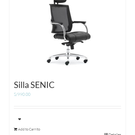
Silla SENIC
S/
990.00
❤
Add to Carrito
Detalles