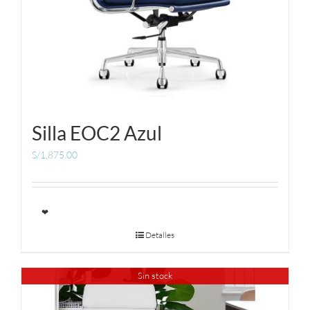
Silla EOC2 Azul
S/
1,875.00
❤
Detalles
Sin stock