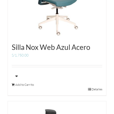
Silla Nox Web Azul Acero
S/
1,750.00
❤
Add to Carrito
Detalles