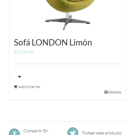
Sofá LONDON Limón
S/
2,265.00
❤
Add to Carrito
Detalles
Compartir En
Twitear este producto