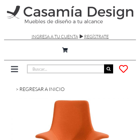
Saltar
al
contenido
INGRESA A TU CUENTA
REGÍSTRATE
Buscar:
Toggle
Navigation
SILLAS Y SOFÁS
> REGRESAR A INICIO
MESAS
LÁMPARAS