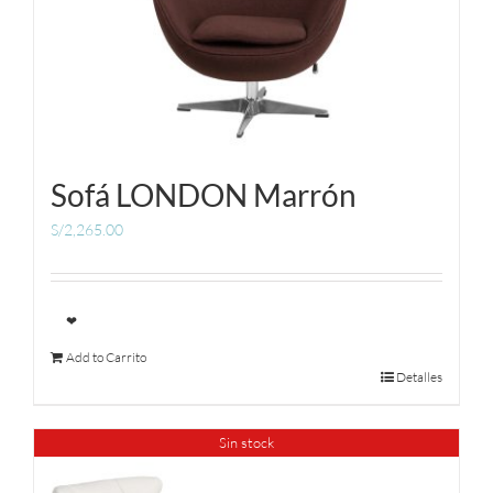
Sofá LONDON Marrón
S/
2,265.00
❤
Add to Carrito
Detalles
Sin stock