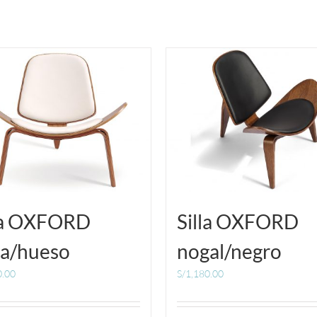
la OXFORD
Silla OXFORD
a/hueso
nogal/negro
0.00
S/
1,180.00