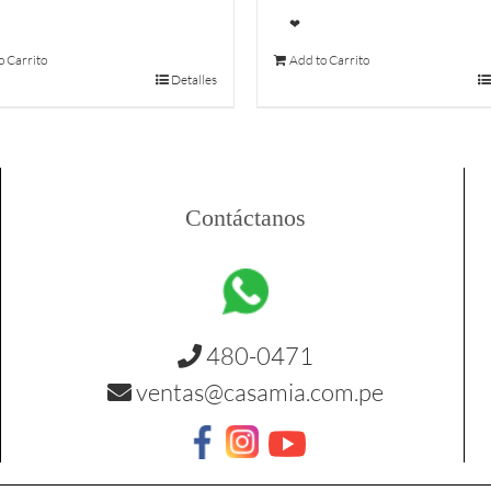
❤
o Carrito
Add to Carrito
Detalles
Contáctanos
480-0471
ventas@casamia.com.pe