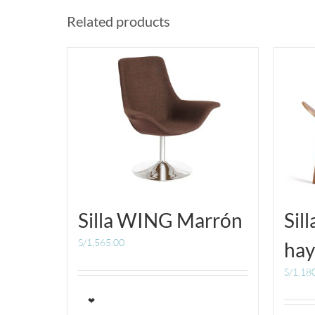
Related products
Silla WING Marrón
Sil
S/
1,565.00
hay
S/
1,18
❤