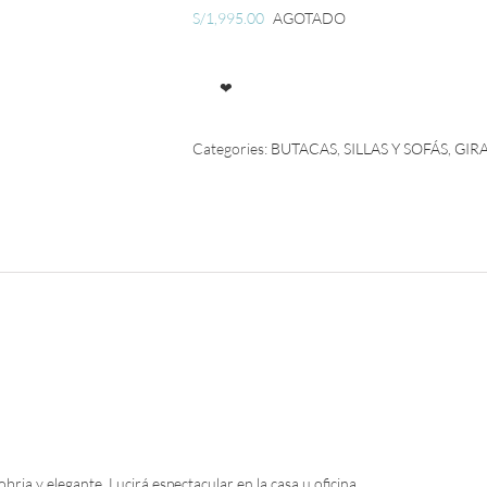
S/
1,995.00
AGOTADO
❤
Categories:
BUTACAS
,
SILLAS Y SOFÁS
,
GIR
ria y elegante. Lucirá espectacular en la casa u oficina.