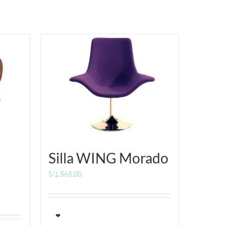
Silla WING Morado
S/
1,565.00
❤