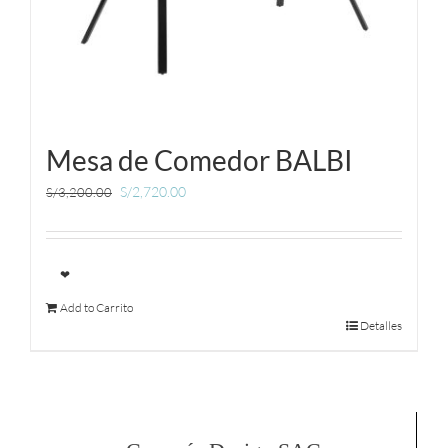
Mesa de Comedor BALBI
S/
2,720.00
S/
3,200.00
❤
Add to Carrito
Detalles