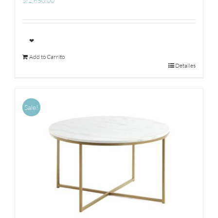
S/
2,650.00
❤
Add to Carrito
Detalles
Sale!