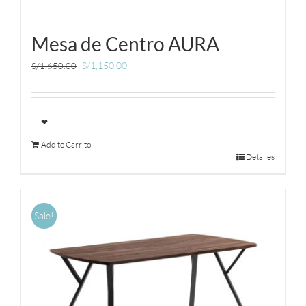
Mesa de Centro AURA
S/
1,150.00
S/
1,650.00
❤
Add to Carrito
Detalles
Sale!