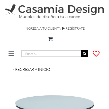
Saltar
al
contenido
INGRESA A TU CUENTA
REGÍSTRATE
Buscar:
Toggle
Navigation
SILLAS Y SOFÁS
> REGRESAR A INICIO
MESAS
LÁMPARAS