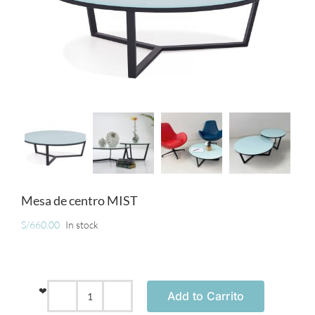
MUEBLES
ACCESORIOS
OFERTAS
Carrito de Compras
Mesa de centro MIST
S/
660.00
In stock
❤
Add to Carrito
Mesa