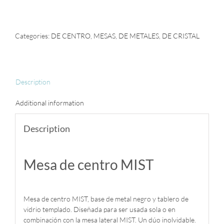
de
centro
MIST
quantity
Categories:
DE CENTRO
,
MESAS
,
DE METALES
,
DE CRISTAL
Description
Additional information
Description
Mesa de centro MIST
Mesa de centro MIST, base de metal negro y tablero de
vidrio templado. Diseñada para ser usada sola o en
combinación con la mesa lateral MIST. Un dúo inolvidable.