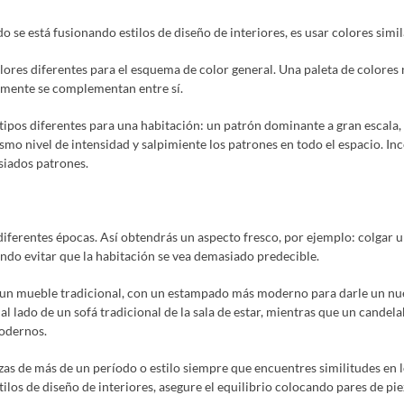
 se está fusionando estilos de diseño de interiores, es usar colores simil
olores diferentes para el esquema de color general. Una paleta de colores
amente se complementan entre sí.
tipos diferentes para una habitación: un patrón dominante a gran escala, 
ismo nivel de intensidad y salpimiente los patrones en todo el espacio. 
siados patrones.
erentes épocas. Así obtendrás un aspecto fresco, por ejemplo: colgar un
ando evitar que la habitación se vea demasiado predecible.
 un mueble tradicional, con un estampado más moderno para darle un nuev
 al lado de un sofá tradicional de la sala de estar, mientras que un can
odernos.
as de más de un período o estilo siempre que encuentres similitudes en lo
ilos de diseño de interiores, asegure el equilibrio colocando pares de pi