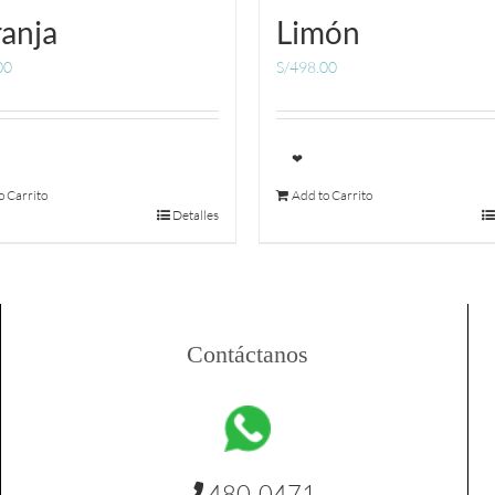
anja
Limón
00
S/
498.00
❤
o Carrito
Add to Carrito
Detalles
Contáctanos
480-0471