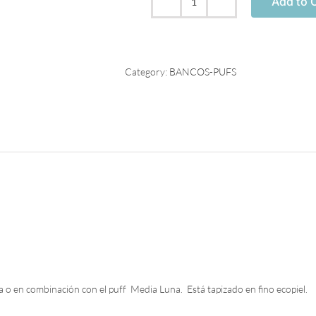
Add to C
Puf
005
Mostaza
quantity
Category:
BANCOS-PUFS
 o en combinación con el puff Media Luna. Está tapizado en fino ecopiel.