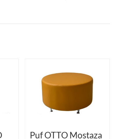
O
Puf OTTO Mostaza