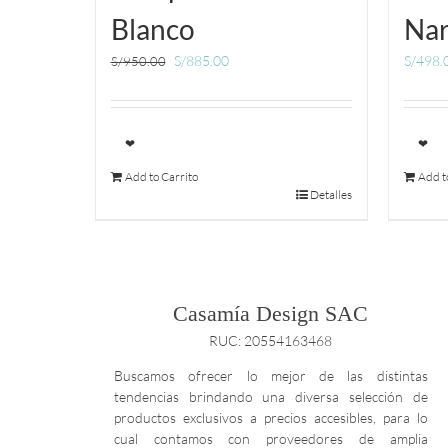
Blanco
Nar
S/
885.00
S/
498.
S/
950.00
❤
❤
Add to Carrito
Add t
Detalles
Casamía Design SAC
RUC: 20554163468
Buscamos ofrecer lo mejor de las distintas
tendencias brindando una diversa selección de
productos exclusivos a precios accesibles, para lo
cual contamos con proveedores de amplia