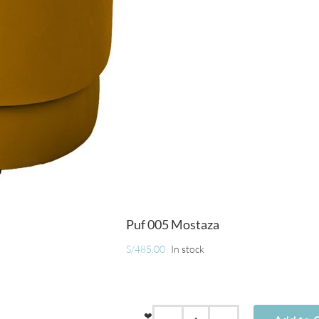
Puf 005 Mostaza
S/
485.00
In stock
❤