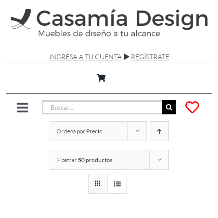
Saltar
al
contenido
INGRESA A TU CUENTA
REGÍSTRATE
Buscar:
Toggle
Navigation
Ordena por
Precio
SILLAS Y SOFÁS
Mostrar
50 productos
MESAS
LÁMPARAS