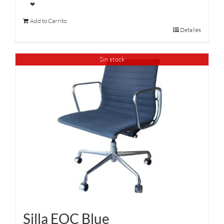
❤
Add to Carrito
Detalles
Sin stock
Silla EOC Blue