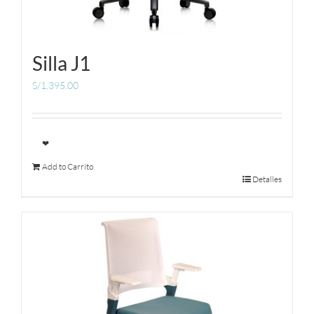
Silla J1
S/
1,395.00
❤
Add to Carrito
Detalles