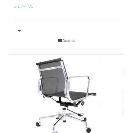
S/
1,797.00
❤
Detalles