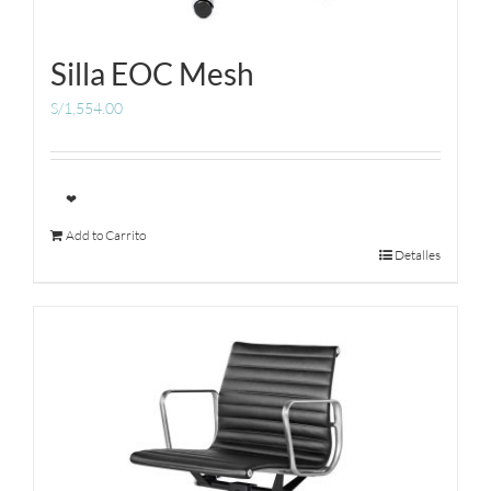
Silla EOC Mesh
S/
1,554.00
❤
Add to Carrito
Detalles