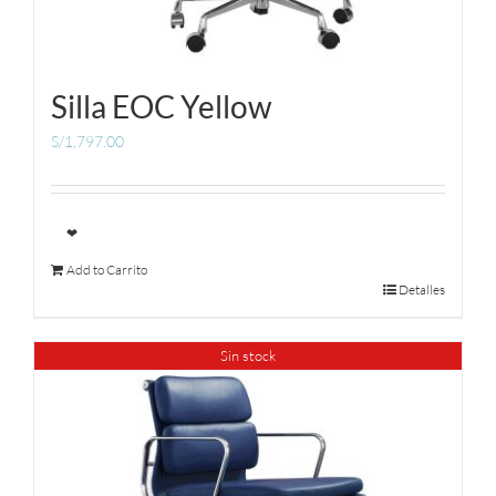
Silla EOC Yellow
S/
1,797.00
❤
Add to Carrito
Detalles
Sin stock