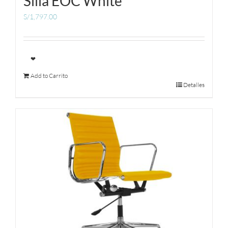
Silla EOC White
S/
1,797.00
❤
Add to Carrito
Detalles