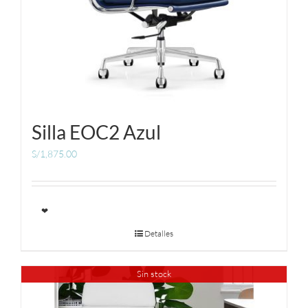
Silla EOC2 Azul
S/
1,875.00
❤
Detalles
Sin stock