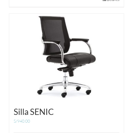
Silla SENIC
S/
940.00