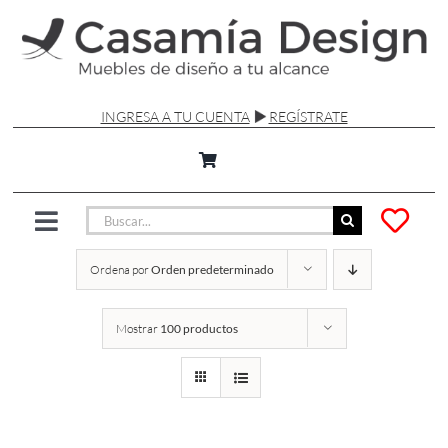
Saltar
al
contenido
INGRESA A TU CUENTA
REGÍSTRATE
Buscar:
Toggle
Navigation
Ordena por
Orden predeterminado
SILLAS Y SOFÁS
Mostrar
100 productos
MESAS
LÁMPARAS