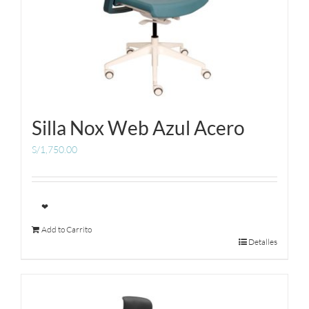
Silla Nox Web Azul Acero
S/
1,750.00
❤
Add to Carrito
Detalles