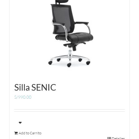
Silla SENIC
S/
990.00
❤
Add to Carrito
Detalles