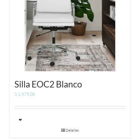
Silla EOC2 Blanco
S/
1,875.00
❤
Detalles