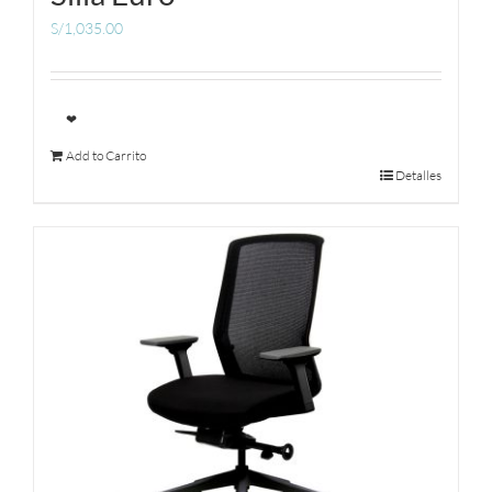
S/
1,035.00
❤
Add to Carrito
Detalles